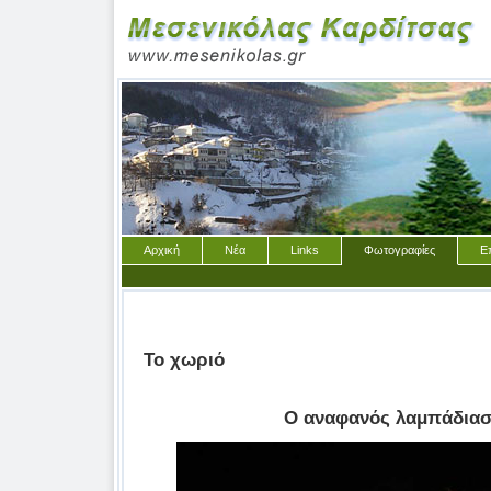
Αρχική
Νέα
Links
Φωτογραφίες
Ε
Το χωριό
Ο αναφανός λαμπάδιασ