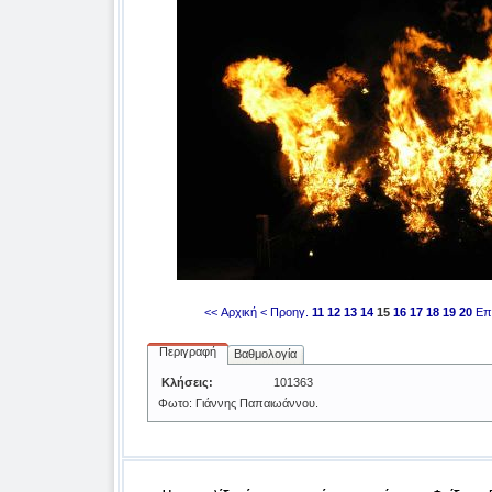
<< Αρχική
< Προηγ.
11
12
13
14
15
16
17
18
19
20
Επ
Περιγραφή
Βαθμολογία
Κλήσεις:
101363
Φωτο: Γιάννης Παπαιωάννου.