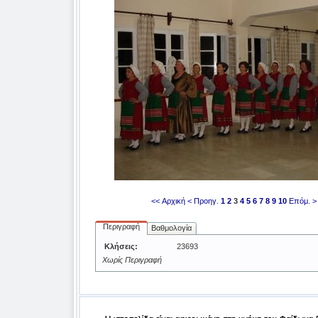
<< Αρχική
< Προηγ.
1
2
3
4
5
6
7
8
9
10
Επόμ. >
Περιγραφή
Βαθμολογία
Κλήσεις:
23693
Χωρίς Περιγραφή