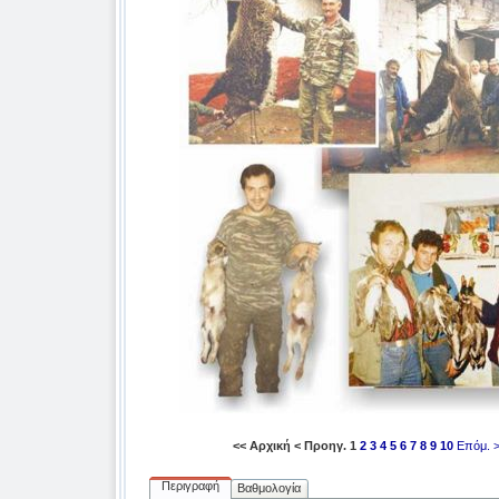
<< Αρχική
< Προηγ.
1
2
3
4
5
6
7
8
9
10
Επόμ. 
Περιγραφή
Βαθμολογία