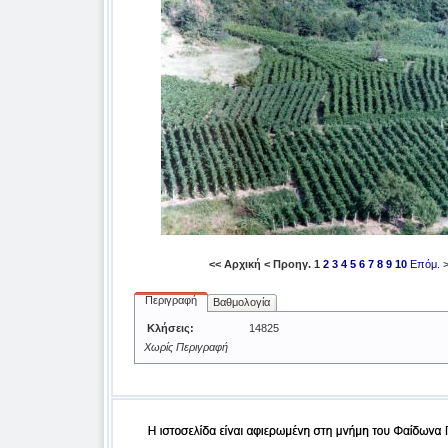
<< Αρχική
< Προηγ.
1
2
3
4
5
6
7
8
9
10
Επόμ. 
Περιγραφή
Βαθμολογία
Κλήσεις:
14825
Χωρίς Περιγραφή