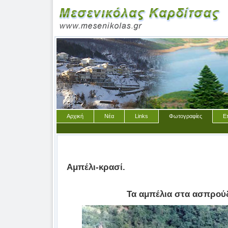
Αρχική
Νέα
Links
Φωτογραφίες
Ε
Αμπέλι-κρασί.
Τα αμπέλια στα ασπρούδ