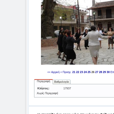
<< Αρχική
< Προηγ.
21
22
23
24
25
26
27
28
29
30
Επ
Περιγραφή
Βαθμολογία
Κλήσεις:
17937
Χωρίς Περιγραφή