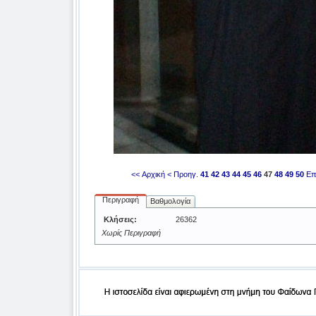
<< Αρχική
< Προηγ.
41
42
43
44
45
46
47
48
49
50
Επ
Περιγραφή
Βαθμολογία
Κλήσεις:
26362
Χωρίς Περιγραφή