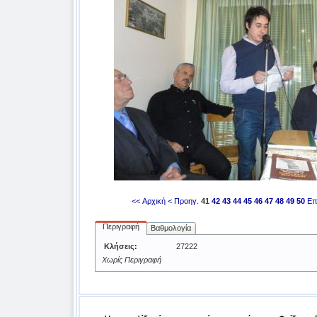
<< Αρχική
< Προηγ.
41
42
43
44
45
46
47
48
49
50
Επ
Περιγραφή
Βαθμολογία
Κλήσεις:
27222
Χωρίς Περιγραφή