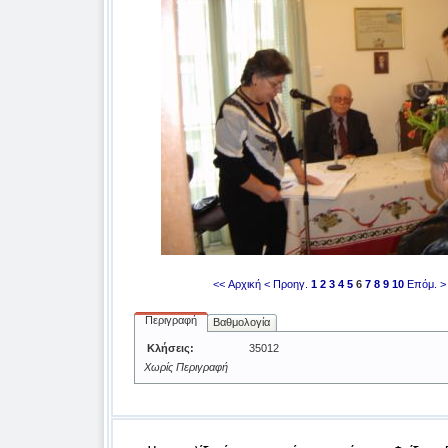
<< Αρχική
< Προηγ.
1
2
3
4
5
6
7
8
9
10
Επόμ. >
Περιγραφή
Βαθμολογία
Κλήσεις:
35012
Χωρίς Περιγραφή