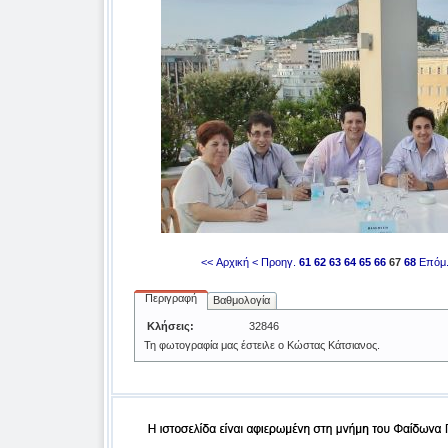
<< Αρχική
< Προηγ.
61
62
63
64
65
66
67
68
Επόμ.
Περιγραφή
Βαθμολογία
Κλήσεις:
32846
Τη φωτογραφία μας έστειλε ο Κώστας Κάτσιανος.