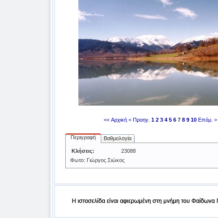
<< Αρχική
< Προηγ.
1
2
3
4
5
6
7
8
9
10
Επόμ. >
Περιγραφή
Βαθμολογία
Κλήσεις:
23088
Φωτο: Γιώργος Σιώκος