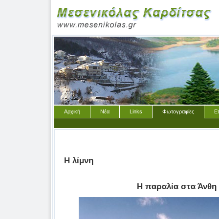
Αρχική
Νέα
Links
Φωτογραφίες
Ε
Η λίμνη
Η παραλία στα Άνθη