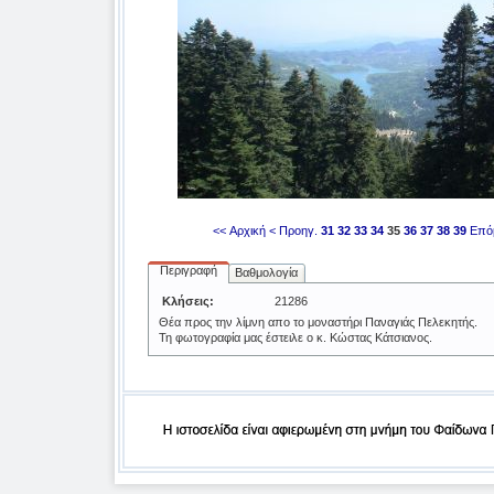
<< Αρχική
< Προηγ.
31
32
33
34
35
36
37
38
39
Επό
Περιγραφή
Βαθμολογία
Κλήσεις:
21286
Θέα προς την λίμνη απο το μοναστήρι Παναγιάς Πελεκητής.
Τη φωτογραφία μας έστειλε ο κ. Κώστας Κάτσιανος.