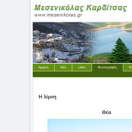
Αρχική
Νέα
Links
Φωτογραφίες
Ε
Η λίμνη
Θέα