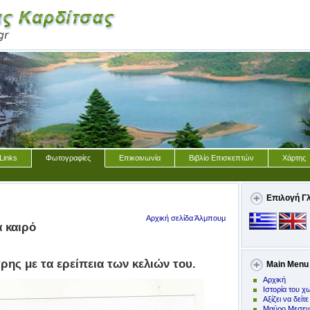
Links
Φωτογραφίες
Επικοινωνία
Βιβλίο Επισκεπτών
Χάρτης
Επιλογή Γ
Αρχική σελίδα Άλμπουμ
α καιρό
ρης με τα ερείπεια των κελιών του.
Main Menu
Αρχική
Ιστορία του χ
Αξίζει να δείτε
Μαύρο Μεσεν