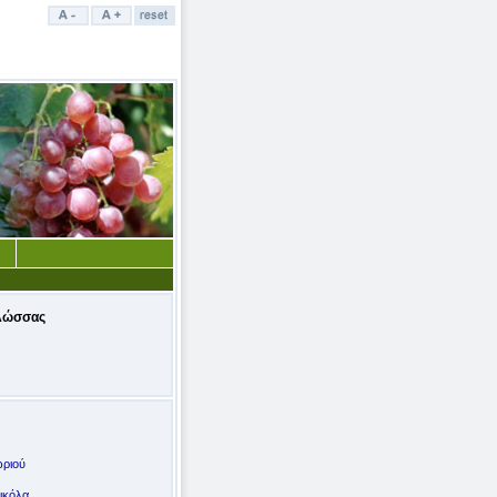
λώσσας
ωριού
ικόλα