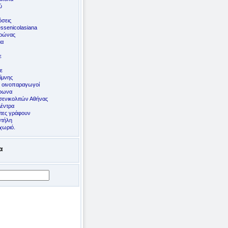
ύ
σεις
ssenicolasiana
ορώνας
μα
ε
ε
ίμνης
ς οινοπαραγωγοί
έφωνα
ενικολιτών Αθήνας
Δέντρα
ίτες γράφουν
στήλη
χωριό.
α