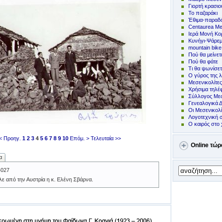
Γιορτή κρασιο
Το παζαράκι
Έθιμα-παραδό
Centaurea Me
Ιερά Μονή Κ
Kυνήγι-Ψάρε
mountain bike
Πoύ θα μείνετ
Πού θα φάτε
Τι θα ψωνίσετ
Ο γύρος της λ
Μεσενικολίτε
Χρήσιμα τηλ
Σύλλογος Μεσ
Γενεαλογικά 
Οι Μεσενικολ
Λογοτεχνική 
Ο καιρός στο 
< Προηγ.
1
2
3
4
5
6
7
8
9
10
Επόμ. >
Τελευταία >>
Online τώρ
α
4027
λε από την Αυστρία η κ. Ελένη Σβάρνα.