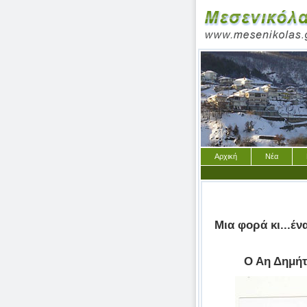
Αρχική
Νέα
Μια φορά κι...έν
Ο Αη Δημήτ