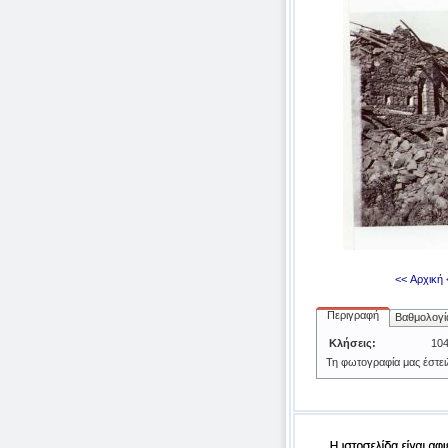
<< Αρχική
Περιγραφή
Βαθμολογί
Κλήσεις:
10
Τη φωτογραφία μας έστει