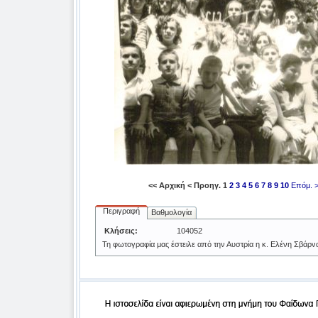
<< Αρχική
< Προηγ.
1
2
3
4
5
6
7
8
9
10
Επόμ. 
Περιγραφή
Βαθμολογία
Κλήσεις:
104052
Τη φωτογραφία μας έστειλε από την Αυστρία η κ. Ελένη Σβάρν