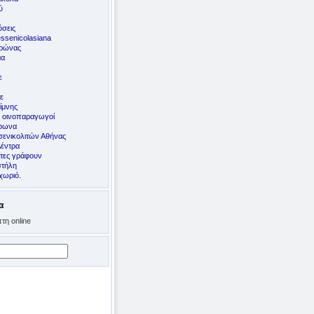
ύ
σεις
ssenicolasiana
ορώνας
μα
ε
ε
ίμνης
ς οινοπαραγωγοί
έφωνα
ενικολιτών Αθήνας
Δέντρα
ίτες γράφουν
στήλη
χωριό.
α
τη online