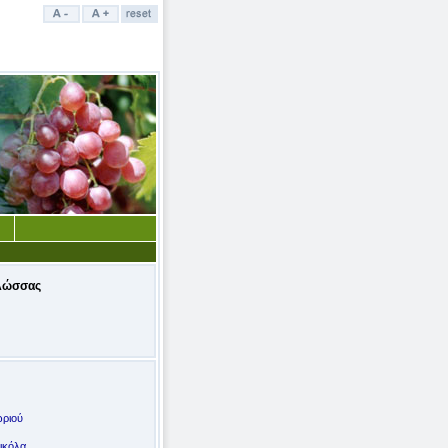
λώσσας
ωριού
ικόλα