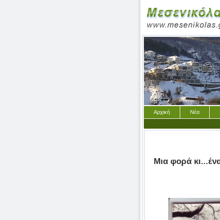
Αρχική
Νέα
Μια φορά κι...έν