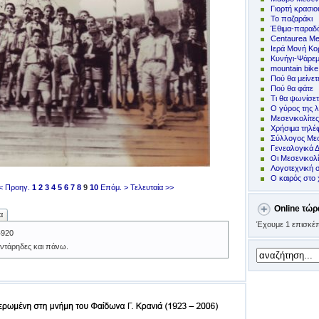
Γιορτή κρασιο
Το παζαράκι
Έθιμα-παραδό
Centaurea Me
Ιερά Μονή Κ
Kυνήγι-Ψάρε
mountain bike
Πoύ θα μείνετ
Πού θα φάτε
Τι θα ψωνίσετ
Ο γύρος της λ
Μεσενικολίτε
Χρήσιμα τηλ
Σύλλογος Μεσ
Γενεαλογικά 
Οι Μεσενικολ
Λογοτεχνική 
Ο καιρός στο 
< Προηγ.
1
2
3
4
5
6
7
8
9
10
Επόμ. >
Τελευταία >>
Online τώρ
α
Έχουμε 1 επισκέπ
4920
ηντάρηδες και πάνω.