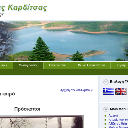
Links
Φωτογραφίες
Επικοινωνία
Βιβλίο Επισκεπτών
Χάρτης
Επιλογή Γ
Αρχική σελίδα Άλμπουμ
α καιρό
Πρόσκοποι
Main Menu
Αρχική
Ιστορία του χ
Αξίζει να δείτε
Μαύρο Μεσεν