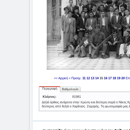
<< Αρχική
< Προηγ.
11
12
13
14
15
16
17
18
19
20
Επ
Περιγραφή
Βαθμολογία
Κλήσεις:
81981
Δεξιά όρθιος ανάμεσα στην πρώτη και δεύτερη σειρά ο Νίκος Κρ
δεύτερος από δεξιά ο Χαρίλαος Ζαχαρής. Τη φωτογραφία μας έσ