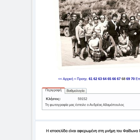
<< Αρχική
< Προηγ.
61
62
63
64
65
66
67
68
69
70
Επ
Περιγραφή
Βαθμολογία
Κλήσεις:
59152
Τη φωτογραφία μας έστειλε ο Ανδρέας Αδαμόπουλος