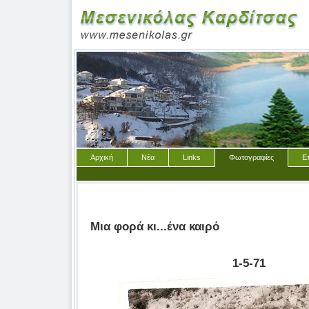
Αρχική
Νέα
Links
Φωτογραφίες
Ε
Μια φορά κι...ένα καιρό
1-5-71