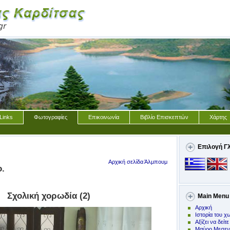
Links
Φωτογραφίες
Επικοινωνία
Βιβλίο Επισκεπτών
Χάρτης
Επιλογή Γ
Αρχική σελίδα Άλμπουμ
ο.
Σχολική χορωδία (2)
Main Menu
Αρχική
Ιστορία του χ
Αξίζει να δείτε
Μαύρο Μεσεν