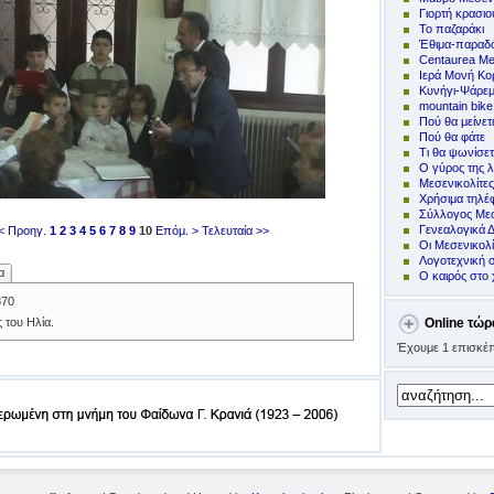
Γιορτή κρασιο
Το παζαράκι
Έθιμα-παραδό
Centaurea Me
Ιερά Μονή Κ
Kυνήγι-Ψάρε
mountain bike
Πoύ θα μείνετ
Πού θα φάτε
Τι θα ψωνίσετ
Ο γύρος της λ
Μεσενικολίτε
Χρήσιμα τηλ
Σύλλογος Μεσ
Γενεαλογικά 
< Προηγ.
1
2
3
4
5
6
7
8
9
10
Επόμ. >
Τελευταία >>
Οι Μεσενικολ
Λογοτεχνική 
α
Ο καιρός στο 
870
 του Ηλία.
Online τώρ
Έχουμε 1 επισκέπ