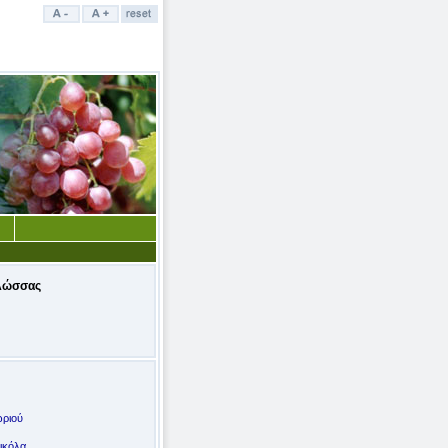
λώσσας
ωριού
ικόλα