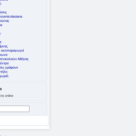
ύ
σεις
ssenicolasiana
ορώνας
μα
ε
ε
ίμνης
ς οινοπαραγωγοί
έφωνα
ενικολιτών Αθήνας
Δέντρα
ίτες γράφουν
στήλη
χωριό.
α
τη online