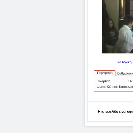
<< Αρχική
Περιγραφή
Βαθμολογί
Κλήσεις:
14
Φωτο: Κώστας Κάτσιανος