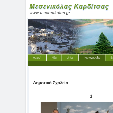
Αρχική
Νέα
Links
Φωτογραφίες
Ε
Δημοτικό Σχολείο.
1