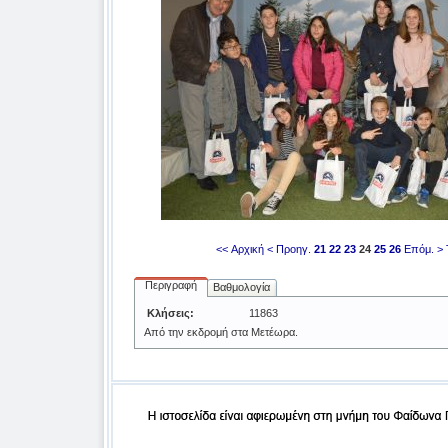
<< Αρχική
< Προηγ.
21
22
23
24
25
26
Επόμ. >
Περιγραφή
Βαθμολογία
Κλήσεις:
11863
Από την εκδρομή στα Μετέωρα.