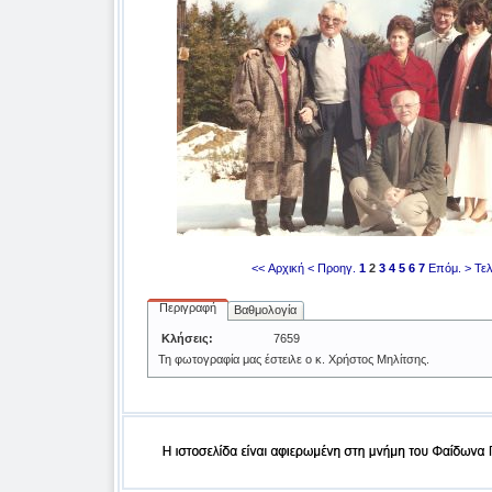
<< Αρχική
< Προηγ.
1
2
3
4
5
6
7
Επόμ. >
Τελ
Περιγραφή
Βαθμολογία
Κλήσεις:
7659
Τη φωτογραφία μας έστειλε ο κ. Χρήστος Μηλίτσης.