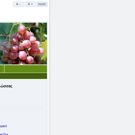
λώσσας
ωριού
ικόλα