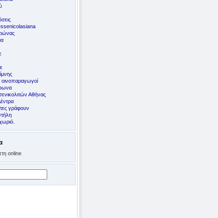
ύ
σεις
ssenicolasiana
ορώνας
μα
ε
ε
ίμνης
ς οινοπαραγωγοί
έφωνα
ενικολιτών Αθήνας
Δέντρα
ίτες γράφουν
στήλη
χωριό.
α
τη online