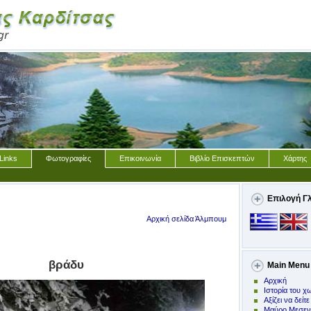
Links
Φωτογραφίες
Επικοινωνία
Βιβλίο Επισκεπτών
Χάρτης
Επιλογή Γ
Αρχική σελίδα Άλμπουμ
βράδυ
Main Menu
Αρχική
Ιστορία του χ
Αξίζει να δείτε
Μαύρο Μεσεν