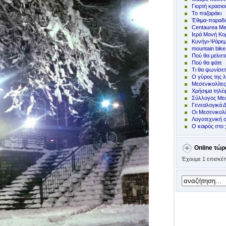
Γιορτή κρασιο
Το παζαράκι
Έθιμα-παραδό
Centaurea Me
Ιερά Μονή Κ
Kυνήγι-Ψάρε
mountain bike
Πoύ θα μείνετ
Πού θα φάτε
Τι θα ψωνίσετ
Ο γύρος της λ
Μεσενικολίτε
Χρήσιμα τηλ
Σύλλογος Μεσ
Γενεαλογικά 
Οι Μεσενικολ
Λογοτεχνική 
Ο καιρός στο 
Online τώρ
Έχουμε 1 επισκέπ