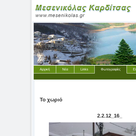
Αρχική
Νέα
Links
Φωτογραφίες
Ε
Το χωριό
2.2.12_16_