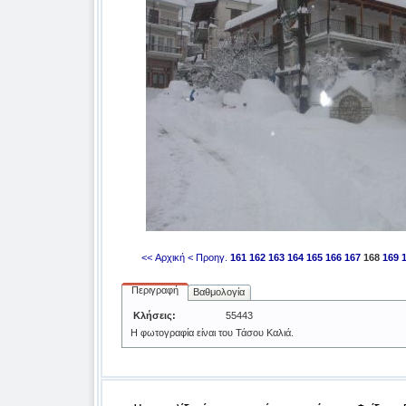
<< Αρχική
< Προηγ.
161
162
163
164
165
166
167
168
169
Περιγραφή
Βαθμολογία
Κλήσεις:
55443
Η φωτογραφία είναι του Τάσου Καλιά.