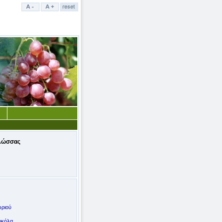
λώσσας
ωριού
ικόλα