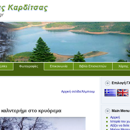
Links
Φωτογραφίες
Επικοινωνία
Βιβλίο Επισκεπτών
Χάρτης
Επιλογή Γ
Αρχική σελίδα Άλμπουμ
 καλντερήμι στο κρυόρεμα
Main Menu
Αρχική
Ιστορία του χ
Αξίζει να δείτε
Μαύρο Μεσεν