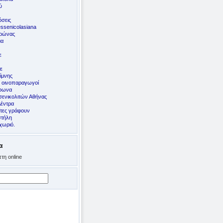
ύ
σεις
ssenicolasiana
ορώνας
μα
ε
ε
ίμνης
ς οινοπαραγωγοί
έφωνα
ενικολιτών Αθήνας
Δέντρα
ίτες γράφουν
στήλη
χωριό.
α
τη online