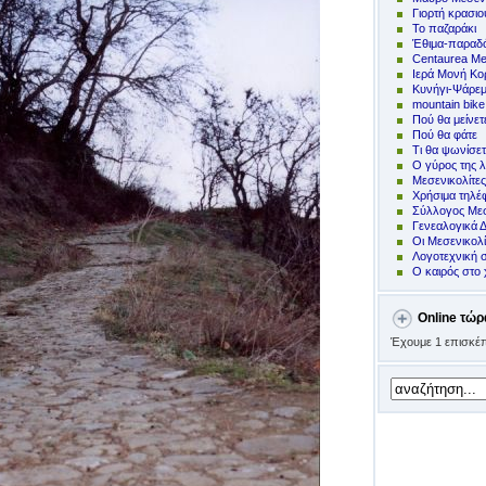
Γιορτή κρασιο
Το παζαράκι
Έθιμα-παραδό
Centaurea Me
Ιερά Μονή Κ
Kυνήγι-Ψάρε
mountain bike
Πoύ θα μείνετ
Πού θα φάτε
Τι θα ψωνίσετ
Ο γύρος της λ
Μεσενικολίτε
Χρήσιμα τηλ
Σύλλογος Μεσ
Γενεαλογικά 
Οι Μεσενικολ
Λογοτεχνική 
Ο καιρός στο 
Online τώρ
Έχουμε 1 επισκέπ