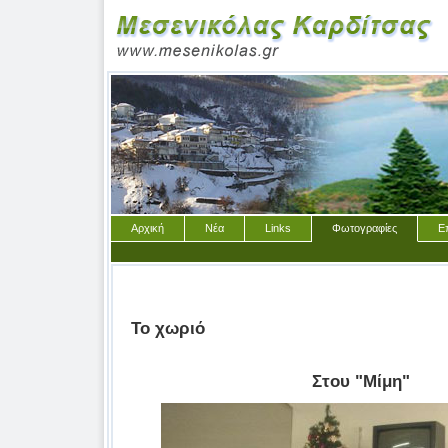
Αρχική
Νέα
Links
Φωτογραφίες
Ε
Το χωριό
Στου "Μίμη"