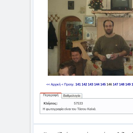
<< Αρχική
< Προηγ.
141
142
143
144
145
146
147
148
149
Περιγραφή
Βαθμολογία
Κλήσεις:
57533
Η φωτογραφία είναι του Τάσου Καλιά.