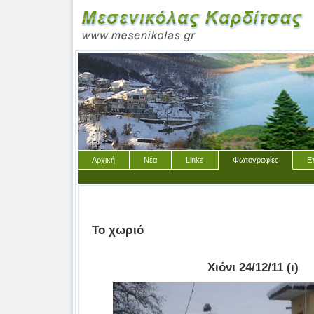
Αρχική
Νέα
Links
Φωτογραφίες
Ε
Το χωριό
Χιόνι 24/12/11 (ι)