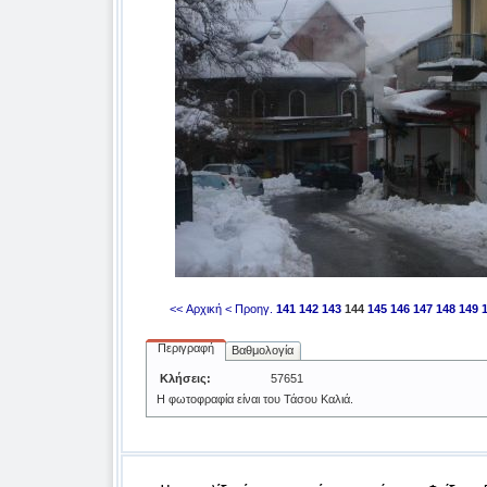
<< Αρχική
< Προηγ.
141
142
143
144
145
146
147
148
149
Περιγραφή
Βαθμολογία
Κλήσεις:
57651
Η φωτοφραφία είναι του Τάσου Καλιά.