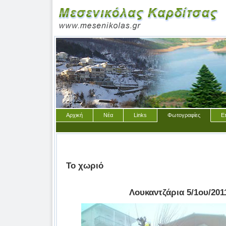
Αρχική
Νέα
Links
Φωτογραφίες
Ε
Το χωριό
Λουκαντζάρια 5/1ου/201