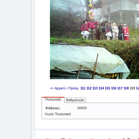
<< Αρχική
< Προηγ.
111
112
113
114
115
116
117
118
119
1
Περιγραφή
Βαθμολογία
Κλήσεις:
58959
Χωρίς Περιγραφή