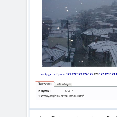
<< Αρχική
< Προηγ.
121
122
123
124
125
126
127
128
129
Περιγραφή
Βαθμολογία
Κλήσεις:
58397
Η Φωτογραφία είναι του Τάσου Καλιά.