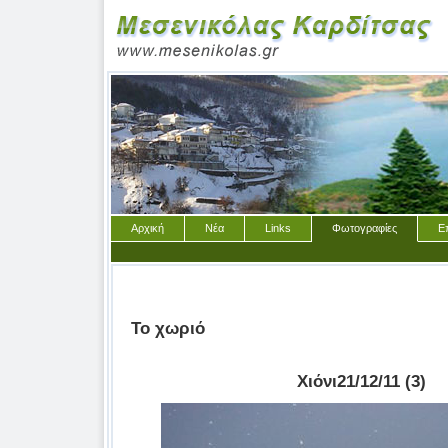
Αρχική
Νέα
Links
Φωτογραφίες
Ε
Το χωριό
Χιόνι21/12/11 (3)