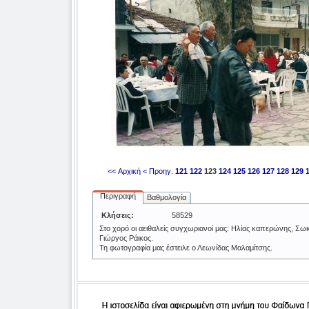
<< Αρχική
< Προηγ.
121
122
123
124
125
126
127
128
129
Περιγραφή
Βαθμολογία
Κλήσεις:
58529
Στο χορό οι αειθαλείς συγχωριανοί μας: Ηλίας καπερώνης, Σω
Γιώργος Ράικος.
Τη φωτογραφία μας έστειλε ο Λεωνίδας Μαλαμίτσης.