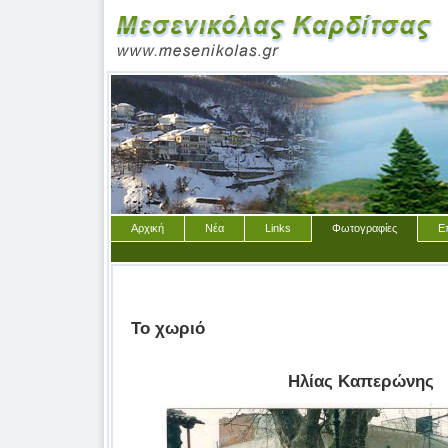
Αρχική
Νέα
Links
Φωτογραφίες
Ε
Το χωριό
Ηλίας Καπερώνης