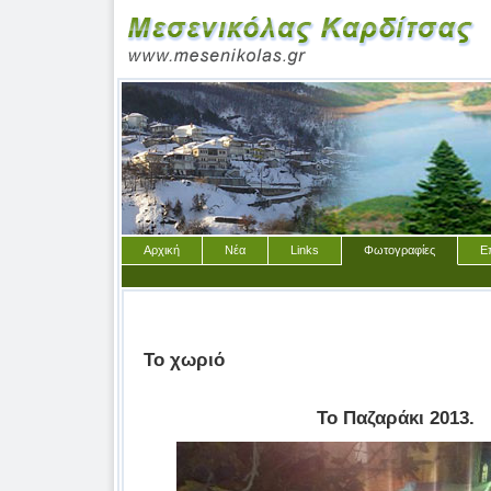
Αρχική
Νέα
Links
Φωτογραφίες
Ε
Το χωριό
Το Παζαράκι 2013.