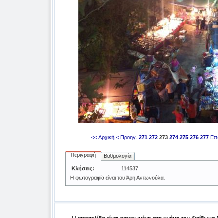
<< Αρχική
< Προηγ.
271
272
273
274
275
276
277
Επ
Περιγραφή
Βαθμολογία
Κλήσεις:
114537
H φωτογραφία είναι του Άρη Αντωνούλα.