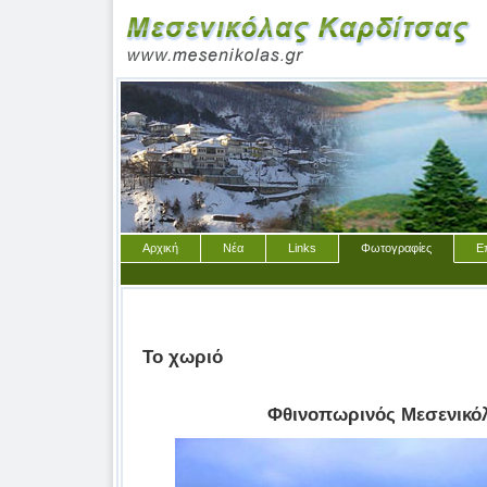
Αρχική
Νέα
Links
Φωτογραφίες
Ε
Το χωριό
Φθινοπωρινός Μεσενικό