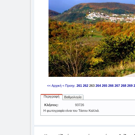
<< Αρχική
< Προηγ.
261
262
263
264
265
266
267
268
269
Περιγραφή
Βαθμολογία
Κλήσεις:
93726
Η φωτογραφία είναι του Τάσου Καλλιά.