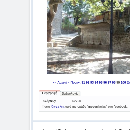
<< Αρχική
< Προηγ.
91
92
93
94
95
96
97
98
99
100
Επ
Περιγραφή
Βαθμολογία
Κλήσεις:
62720
Φωτο
Xrysa Ant
από την ομάδα "mesenikolas" στο facebook.