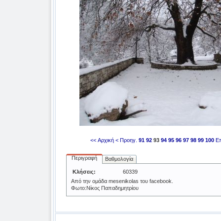
<< Αρχική
< Προηγ.
91
92
93
94
95
96
97
98
99
100
Επ
Περιγραφή
Βαθμολογία
Κλήσεις:
60339
Από την ομάδα mesenikolas του facebook.
Φωτο:Νίκος Παπαδημητρίου