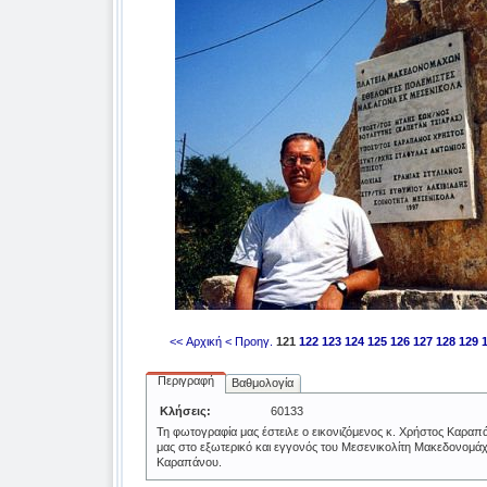
<< Αρχική
< Προηγ.
121
122
123
124
125
126
127
128
129
Περιγραφή
Βαθμολογία
Κλήσεις:
60133
Τη φωτογραφία μας έστειλε ο εικονιζόμενος κ. Χρήστος Καρα
μας στο εξωτερικό και εγγονός του Μεσενικολίτη Μακεδονομά
Καραπάνου.