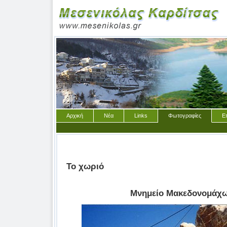
Αρχική
Νέα
Links
Φωτογραφίες
Ε
Το χωριό
Μνημείο Μακεδονομάχω