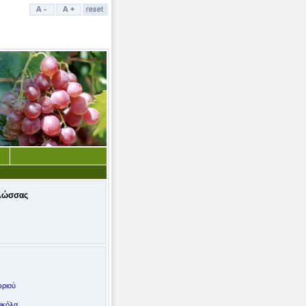
λώσσας
ωριού
ικόλα