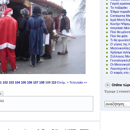
Γιορτή κρασιο
Το παζαράκι
Έθιμα-παραδό
Centaurea Me
Ιερά Μονή Κ
Kυνήγι-Ψάρε
mountain bike
Πoύ θα μείνετ
Πού θα φάτε
Τι θα ψωνίσετ
Ο γύρος της λ
Μεσενικολίτε
Χρήσιμα τηλ
Σύλλογος Μεσ
Γενεαλογικά 
Οι Μεσενικολ
Λογοτεχνική 
Ο καιρός στο 
1
102
103
104
105
106
107
108
109
110
Επόμ. >
Τελευταία >>
Online τώρ
Έχουμε 1 επισκέπ
α
764