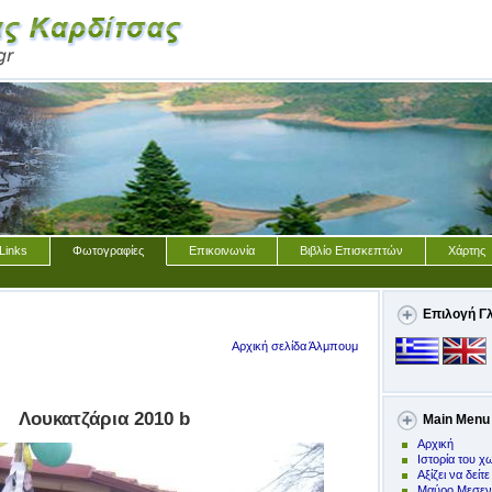
Links
Φωτογραφίες
Επικοινωνία
Βιβλίο Επισκεπτών
Χάρτης
Επιλογή Γ
Αρχική σελίδα Άλμπουμ
Λουκατζάρια 2010 b
Main Menu
Αρχική
Ιστορία του χ
Αξίζει να δείτε
Μαύρο Μεσεν