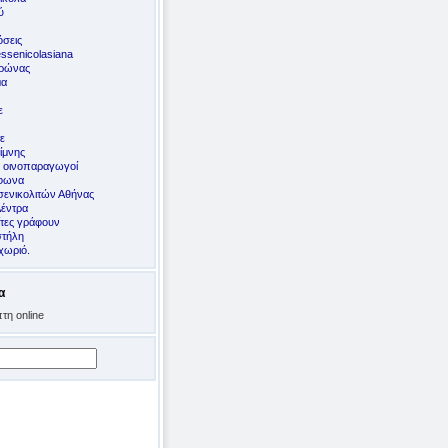
ύ
σεις
ssenicolasiana
ορώνας
μα
ε
ε
ίμνης
ς οινοπαραγωγοί
έφωνα
ενικολιτών Αθήνας
Δέντρα
ίτες γράφουν
στήλη
χωριό.
α
τη online