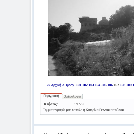
<< Αρχική
< Προηγ.
101
102
103
104
105
106
107
108
109
Περιγραφή
Βαθμολογία
Κλήσεις:
59779
Τη φωτογραφία μας έστειλε η Κατερίνα Γιαννακοπούλου.