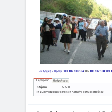
<< Αρχική
< Προηγ.
101
102
103
104
105
106
107
108
109
Περιγραφή
Βαθμολογία
Κλήσεις:
59568
Τη φωτογραφία μας έστειλε η Κατερίνα Γιαννακοπούλου.