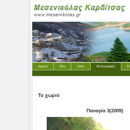
Αρχική
Νέα
Links
Φωτογραφίες
Ε
Το χωριό
Παναγία 3(2009)