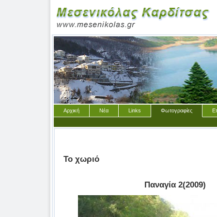
Αρχική
Νέα
Links
Φωτογραφίες
Ε
Το χωριό
Παναγία 2(2009)