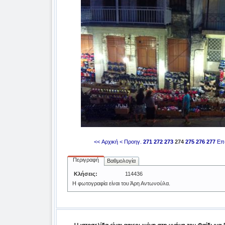
<< Αρχική
< Προηγ.
271
272
273
274
275
276
277
Επ
Περιγραφή
Βαθμολογία
Κλήσεις:
114436
H φωτογραφία είναι του Άρη Αντωνούλα.