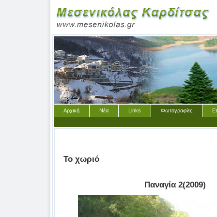
Αρχική
Νέα
Links
Φωτογραφίες
Ε
Το χωριό
Παναγία 2(2009)