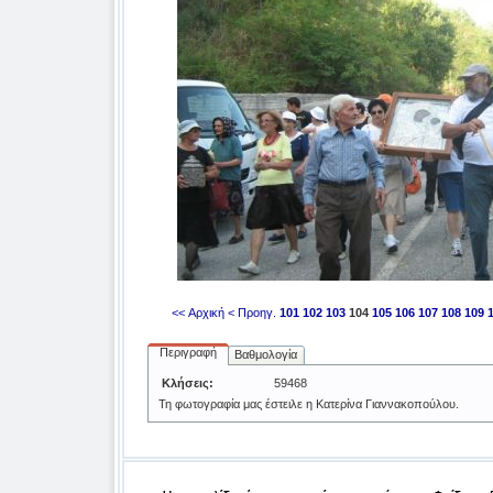
<< Αρχική
< Προηγ.
101
102
103
104
105
106
107
108
109
Περιγραφή
Βαθμολογία
Κλήσεις:
59468
Τη φωτογραφία μας έστειλε η Κατερίνα Γιαννακοπούλου.