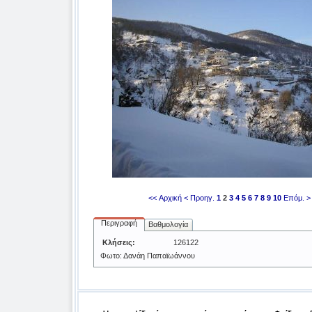
<< Αρχική
< Προηγ.
1
2
3
4
5
6
7
8
9
10
Επόμ. >
Περιγραφή
Βαθμολογία
Κλήσεις:
126122
Φωτο: Δανάη Παπαϊωάννου