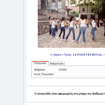
<< Αρχική
< Προηγ.
1
2
3
4
5
6
7
8
9
10
Επόμ. >
Περιγραφή
Βαθμολογία
Κλήσεις:
124966
Χωρίς Περιγραφή