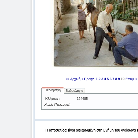
<< Αρχική
< Προηγ.
1
2
3
4
5
6
7
8
9
10
Επόμ. >
Περιγραφή
Βαθμολογία
Κλήσεις:
124485
Χωρίς Περιγραφή