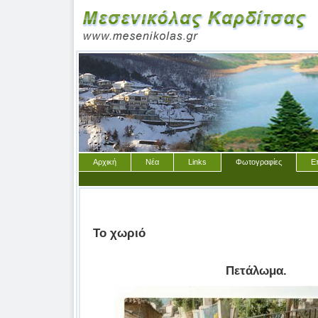
Αρχική
Νέα
Links
Φωτογραφίες
Ε
Το χωριό
Πετάλωμα.