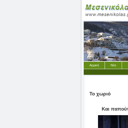
Αρχική
Νέα
Το χωριό
Και παπούτ