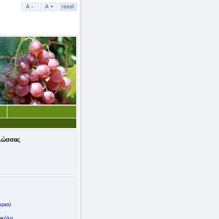
λώσσας
ωριού
ικόλα