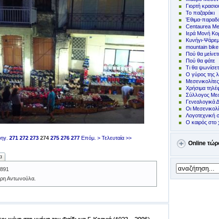
Γιορτή κρασιο
Το παζαράκι
Έθιμα-παραδό
Centaurea Me
Ιερά Μονή Κ
Kυνήγι-Ψάρε
mountain bike
Πoύ θα μείνετ
Πού θα φάτε
Τι θα ψωνίσετ
Ο γύρος της λ
Μεσενικολίτε
Χρήσιμα τηλ
Σύλλογος Μεσ
Γενεαλογικά 
Οι Μεσενικολ
Λογοτεχνική 
Ο καιρός στο 
ηγ.
271
272
273
274
275
276
277
Επόμ. >
Τελευταία >>
Online τώρ
α
891
Άρη Αντωνούλα.