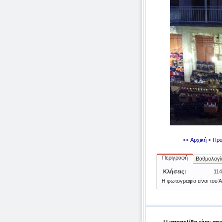
<< Αρχική
< Προ
Περιγραφή
Βαθμολογί
Κλήσεις:
114
H φωτογραφία είναι του 