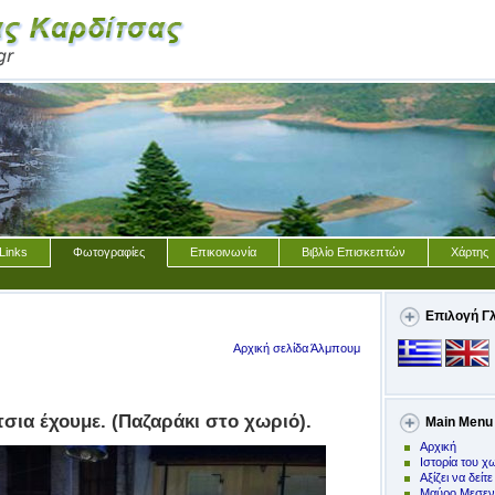
Links
Φωτογραφίες
Επικοινωνία
Βιβλίο Επισκεπτών
Χάρτης
Επιλογή Γ
Αρχική σελίδα Άλμπουμ
σια έχουμε. (Παζαράκι στο χωριό).
Main Menu
Αρχική
Ιστορία του χ
Αξίζει να δείτε
Μαύρο Μεσεν