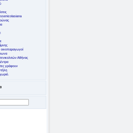
ύ
σεις
ssenicolasiana
ορώνας
μα
ε
ε
ίμνης
ς οινοπαραγωγοί
έφωνα
ενικολιτών Αθήνας
Δέντρα
ίτες γράφουν
στήλη
χωριό.
α