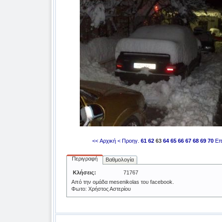
<< Αρχική
< Προηγ.
61
62
63
64
65
66
67
68
69
70
Επ
Περιγραφή
Βαθμολογία
Κλήσεις:
71767
Από την ομάδα mesenikolas του facebook.
Φωτο: Χρήστος Αστερίου