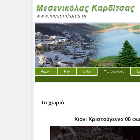
Αρχική
Νέα
Links
Φωτογραφίες
Ε
Το χωριό
Χιόνι Χριστούγεννα 08 φ