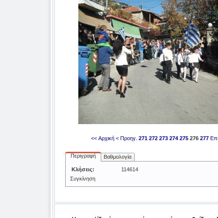
<< Αρχική
< Προηγ.
271
272
273
274
275
276
277
Επ
Περιγραφή
Βαθμολογία
Κλήσεις:
114614
Συγκίνηση