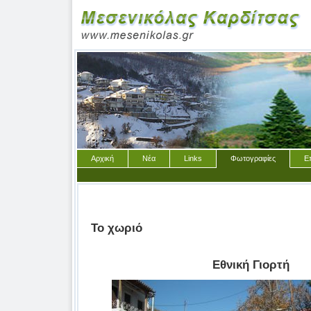
Αρχική
Νέα
Links
Φωτογραφίες
Ε
Το χωριό
Εθνική Γιορτή