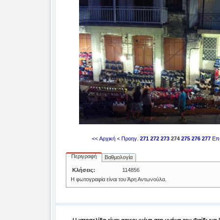
<< Αρχική
< Προηγ.
271
272
273
274
275
276
277
Επ
Περιγραφή
Βαθμολογία
Κλήσεις:
114856
H φωτογραφία είναι του Άρη Αντωνούλα.