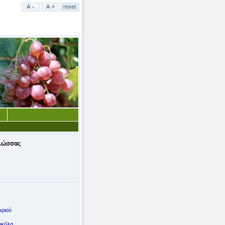
λώσσας
ωριού
ικόλα