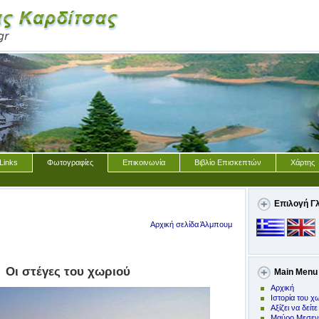
Links
Φωτογραφίες
Επικοινωνία
Βιβλίο Επισκεπτών
Χάρτης
Επιλογή Γ
Αρχική σελίδα Άλμπουμ
Οι στέγες του χωριού
Main Menu
Αρχική
Ιστορία του χ
Αξίζει να δείτε
Μαύρο Μεσεν