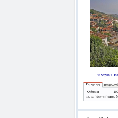
<< Αρχική
< Προ
Περιγραφή
Βαθμολογί
Κλήσεις:
10
Φωτο: Γιάννης Παπαιωά