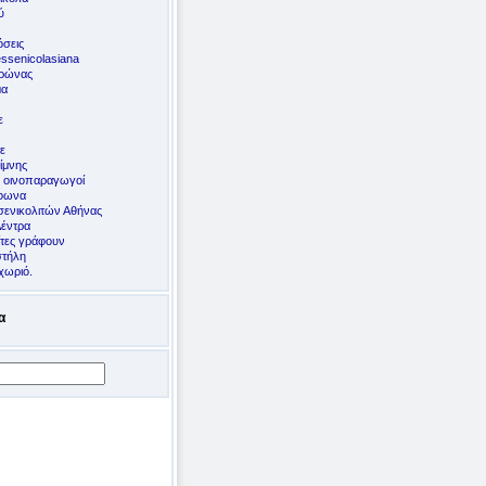
ύ
σεις
ssenicolasiana
ορώνας
μα
ε
ε
ίμνης
ς οινοπαραγωγοί
έφωνα
ενικολιτών Αθήνας
Δέντρα
ίτες γράφουν
στήλη
χωριό.
α