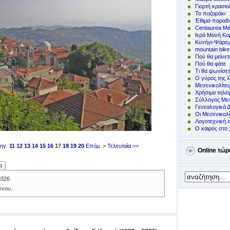
Γιορτή κρασιο
Το παζαράκι
Έθιμα-παραδό
Centaurea Me
Ιερά Μονή Κ
Kυνήγι-Ψάρε
mountain bike
Πoύ θα μείνετ
Πού θα φάτε
Τι θα ψωνίσετ
Ο γύρος της λ
Μεσενικολίτε
Χρήσιμα τηλ
Σύλλογος Μεσ
Γενεαλογικά 
Οι Μεσενικολ
Λογοτεχνική 
Ο καιρός στο 
ηγ.
11
12
13
14
15
16
17
18
19
20
Επόμ. >
Τελευταία >>
Online τώρ
α
0326
ννου.