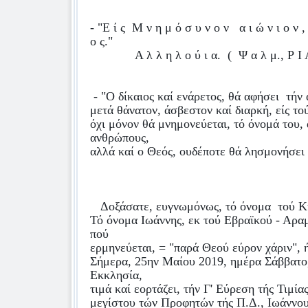
- "Ε ί ς
Μ ν η μ ό σ υ ν ο ν
α ι ώ ν ι ο ν ,
ο ς."
Α λ λ η λ ο ύ ι α.
(
Ψ α λ μ., Ρ Ι 
- "Ο δίκαιος καί ενάρετος, θά αφήσει
τήν 
μετά θάνατον, άσβεστον καί διαρκή, είς τού
όχι μόνον θά μνημονεύεται, τό όνομά του, 
ανθρώπους,
αλλά καί ο Θεός, ουδέποτε θά λησμονήσει 
Δοξάσατε, ευγνωμόνως, τό όνομα
τού Κ
Τό όνομα Ιωάννης, εκ τού Εβραϊκού - Αρα
πού
ερμηνεύεται, = "παρά Θεού εύρον χάριν", 
Σήμερα, 25ην Μαίου 2019, ημέρα Σάββατο
Εκκλησία,
τιμά καί εορτάζει, τήν Γ' Εύρεση τής Τιμία
μεγίστου τών Προφητών τής Π.Δ., Ιωάννο