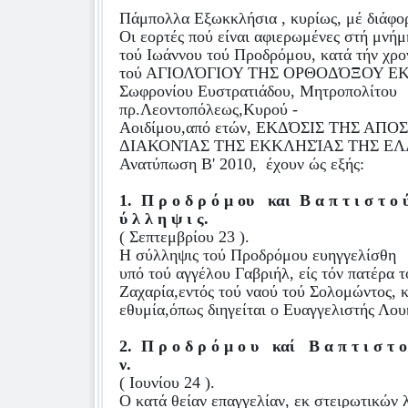
Πάμπολλα Εξωκκλήσια , κυρίως, μέ διάφο
Οι εορτές πού είναι αφιερωμένες στή μνήμη
τού Ιωάννου τού Προδρόμου, κατά τήν χρο
τού ΑΓΙΟΛΌΓΙΟΥ ΤΗΣ ΟΡΘΟΔΌΞΟΥ ΕΚ
Σωφρονίου Ευστρατιάδου, Μητροπολίτου
πρ.Λεοντοπόλεως,Κυρού -
Αοιδίμου,από ετών, ΕΚΔΌΣΙΣ ΤΗΣ ΑΠ
ΔΙΑΚΟΝΊΑΣ ΤΗΣ ΕΚΚΛΗΣΊΑΣ ΤΗΣ ΕΛ
Ανατύπωση Β' 2010,
έχουν ώς εξής:
1.
Π ρ ο δ ρ ό μ ου
και
Β α π τ ι σ τ ο 
ύ λ λ η ψ ι ς.
( Σεπτεμβρίου 23 ).
Η σύλληψις τού Προδρόμου ευηγγελίσθη
υπό τού αγγέλου Γαβριήλ, είς τόν πατέρα 
Ζαχαρία,εντός τού ναού τού Σολομώντος, κ
εθυμία,όπως διηγείται ο Ευαγγελιστής Λουκά
2.
Π ρ ο δ ρ ό μ ο υ
καί
Β α π τ ι σ τ ο
ν.
( Ιουνίου 24 ).
Ο κατά θείαν επαγγελίαν, εκ στειρωτικών 