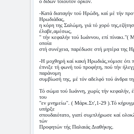
ο δίδων τοιούτον όρκον.
-Κατά διαταγήν τού Ηρώδη, καί μέ τήν προ
Ηρωδιάδας,
η κόρη της Σαλώμη, γιά τό χορό της,εζήτησ
έλαβε,αμέσως,
" τήν κεφαλήν τού Ιωάννου, επί πίνακι."( Μ
οποία
στή συνέχεια, παρέδωσε στή μητέρα της Η
-Η μοχθηρή καί κακή Ηρωδιάς,νόμισε ότι π
έπνιξε τή φωνή τού προφήτη, πού τήν ήλεγχ
παράνομη
συμβίωσή της, μέ τόν αδελφό τού άνδρα τη
Τό σώμα τού Ιωάννη, χωρίς τήν κεφαλήν, 
του
"εν μνημείω". ( Μάρκ.Στ',1-29 ).Τό κήρυγ
υπήρξε
σπουδαιότατο, γιατί συμπλήρωσε καί ολοκ
τών
Προφητών τής Παλαιάς Διαθήκης.