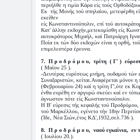
περιήλθε η τιμία Κάρα είς τούς Ορθοδόξου
Εκ
τής Μονής τού σπηλαίου, μετεφέρθη εί
εκείθεν
είς Κωνσταντινούπολιν, επί τού αυτοκράτ
Κατ' άλλην εκδοχήν,μετεκομίσθη είς Κωνστ
αυτοκράτορος Μιχαήλ, καί Πατριάρχη Ιγνα
Ποία εκ τών δύο εκδοχών είναι η ορθή, τού
επιμελεστέρα έρευνα.
7.
Π ρ ο δ ρ ό μ ο υ,
τρίτη
( Γ' )
εύρεσ
( Μαίου 25 ).
-Δευτέρας ευρέσεως μνήμη, ουδαμού τών 
Συναξαριστών, κείται.Αναφέρεται μόνον η 
(Φεβρουαρίου 24) καί η τρίτη Γ',ότε εκ Κ
ένθα ευρέθη εν αργυρώ σκεύει καί εν τόπ
άγνωστον πότε είς Κωνσταντινούπολιν.
Η Β' εύρεσις τής κεφαλής τού Προδρόμου, 
τού Μαρκέλλου, εγένετο τήν 18ην Περιτίο
(Ίδε, Νέα Σιών,έτος ΚΔ',1932,σελ.736 ).
8.
Π ρ ο δ ρ ό μ ο υ,
ναού εγκαίνια,
εν 
( Ιουλίου 20.).