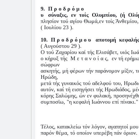
9.
Π ρ ο δ ρ ό μ ο
υ
σύναξις,
εν
τοίς
Ολυμπίου,
(ή
Ολύ
πλησίον τού αγίου Θωμά,εν τοίς Άνθεμίου,
( Ιουλίου 23 ).
10.
Π ρ ο δ ρ ό μ ο υ
αποτομή
κεφαλής
( Αυγούστου 29 ).
Ο τού Ζαχαρίου καί τής Ελισάβετ, υιός Ιω
ο κήρυξ τής
Μ ε τ α ν ο ί α ς,
εν τή ερήμω
σώφρων
ασκητής, μή φέρων τήν παράνομον μίξιν, 
Ηρώδη,
μετά τής γυναικός τού αδελφού του, Ηρωδι
αυτόν, καί τή εισηγήσει τής Ηρωδιάδος, μ
κόρης Σαλώμης, ών εν φυλακή, προσηνέχθ
συμποσϊω, "η κεφαλή Ιωάννου επί πίνακι."
Τέλος, κατακλείω τόν λόγον, αγαπητοί μου 
παρόν θέμα, τό οποίον υπερέβη πάν όριον