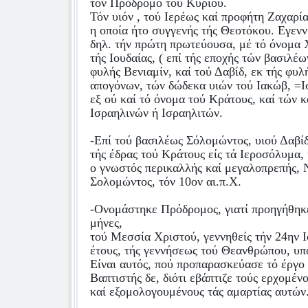
τόν Πρόδρομο τού Κυρίου.
Τόν υιόν , τού Ιερέως καί προφήτη Ζαχαρία
η οποία ήτο συγγενής τής Θεοτόκου. Εγενν
δηλ. τήν πρώτη πρωτεύουσα, μέ τό όνομα
τής Ιουδαίας, ( επί τής εποχής τών βασιλέω
φυλής Βενιαμίν, καί τού Δαβίδ, εκ τής φυλή
απογόνων, τών δώδεκα υιών τού Ιακώβ, =Ι
εξ ού καί τό όνομα τού Κράτους, καί τών κ
Ισραηλινών ή Ισραηλιτών.
-Επί τού βασιλέως Σόλομώντος, υιού Δαβίδ
τής έδρας τού Κράτους είς τά Ιεροσόλυμα, 
ο γνωστός περικαλλής καί μεγαλοπρεπής, 
Σολομώντος, τόν 10ον αι.π.Χ.
-Ονομάστηκε Πρόδρομος, γιατί προηγήθηκε,
μήνες,
τού Μεσσία Χριστού, γεννηθείς τήν 24ην Ιο
έτους, τής γεννήσεως τού Θεανθρώπου, υπ
Είναι αυτός, πού προπαρασκεύασε τό έργο
Βαπτιστής δε, διότι εβάπτιζε τούς ερχομέν
καί εξομολογουμένους τάς αμαρτίας αυτών