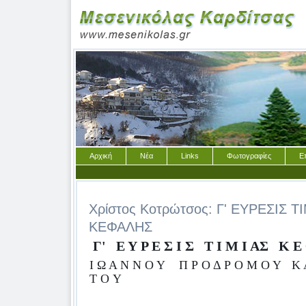
Αρχική
Νέα
Links
Φωτογραφίες
Ε
Χρίστος Κοτρώτσος: Γ' ΕΥΡΕΣΙΣ Τ
ΚΕΦΑΛΗΣ
Γ'
Ε Υ Ρ Ε Σ Ι Σ
Τ Ι Μ Ι ΑΣ
Κ Ε 
Ι Ω Α Ν Ν Ο Υ
Π Ρ Ο Δ Ρ Ο Μ Ο Υ
Κ 
Τ
O
Υ