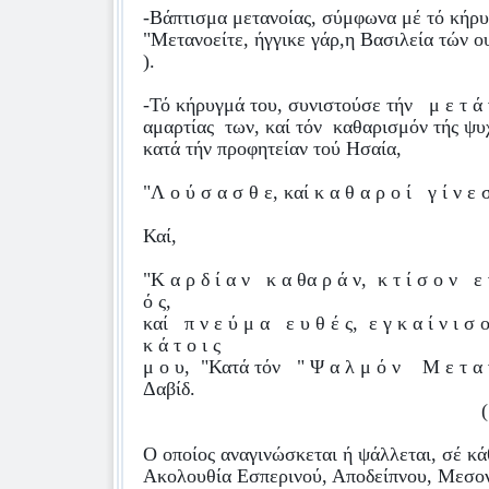
-Βάπτισμα μετανοίας, σύμφωνα μέ τό κήρυ
"Μετανοείτε, ήγγικε
γάρ,η Βασιλεία τών ο
).
-Τό κήρυγμά του, συνιστούσε τήν
μ ε τ ά 
αμαρτίας
των, καί τόν
καθαρισμόν τής ψυ
κατά τήν προφητείαν τού Ησαία,
"Λ ο ύ σ α σ θ ε, καί κ α θ α ρ ο ί
γ ί ν ε 
Καί,
"Κ α ρ δ ί α ν
κ α θα ρ ά ν,
κ τ ί σ ο ν
ε 
ό ς,
καί
π ν ε ύ μ α
ε υ θ έ ς,
ε γ κ α ί ν ι σ 
κ ά τ ο ι ς
μ ο υ,
"Κατά τόν
" Ψ α λ μ ό ν
Μ ε τ α ν
Δαβίδ.
(
Ο οποίος αναγινώσκεται ή ψάλλεται, σέ κά
Ακολουθία Εσπερινού, Αποδείπνου, Μεσο