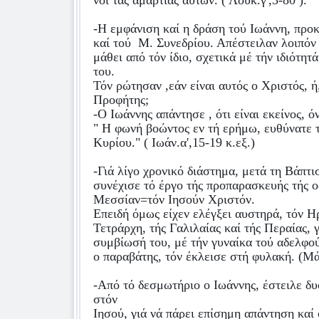
νοι τάς αμαρτίας αυτών. ( Λουκ.γ',3-80 ).
-Η εμφάνιση καί η δράση τού Ιωάννη, προ
καί τού
Μ. Συνεδρίου. Απέστειλαν λοιπόν 
μάθει από τόν ίδιο, σχετικά μέ τήν ιδιότητά
του.
Τόν ρώτησαν ,εάν είναι αυτός ο Χριστός, ή,
Προφήτης;
-Ο Ιωάννης απάντησε , ότι είναι εκείνος, ό
" Η φωνή βοώντος εν τή ερήμω, ευθύνατε 
Κυρίου." ( Ιωάν.α',15-19 κ.εξ.)
-Γιά λίγο χρονικό διάστημα, μετά τη Βάπτι
συνέχισε τό έργο τής προπαρασκευής τής ο
Μεσσίαν=τόν Ιησούν Χριστόν.
Επειδή όμως είχεν ελέγξει αυστηρά, τόν Η
Τετράρχη, τής Γαλιλαίας καί τής Περαίας, 
συμβίωσή του, μέ τήν γυναίκα τού αδελφο
ο παραβάτης, τόν έκλεισε στή φυλακή. (Μάρ
-Από τό δεσμωτήριο ο Ιωάννης, έστειλε δυ
στόν
Ιησού, γιά νά πάρει επίσημη απάντηση καί