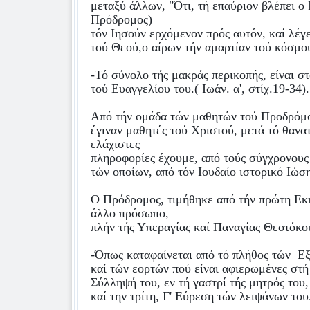
μεταξύ άλλων, "Ότι, τή επαύριον βλέπει ο 
Πρόδρομος)
τόν Ιησούν ερχόμενον πρός αυτόν, καί λέγε
τού Θεού,ο αίρων τήν αμαρτίαν τού κόσμου.
-Τό σύνολο τής μακράς περικοπής, είναι 
τού Ευαγγελίου του.( Ιωάν. α', στίχ.19-34).
Από τήν ομάδα τών μαθητών τού Προδρόμο
έγιναν μαθητές τού Χριστού, μετά τό θανατ
ελάχιστες
πληροφορίες έχουμε, από τούς σύγχρονους 
τών οποίων, από τόν Ιουδαίο ιστορικό Ιώσ
Ο Πρόδρομος, τιμήθηκε από τήν πρώτη Εκ
άλλο πρόσωπο,
πλήν τής Υπεραγίας καί Παναγίας Θεοτόκο
-Όπως καταφαίνεται από τό πλήθος τών
Εξ
καί τών εορτών πού είναι αφιερωμένες στή
Σύλληψή του, εν τή γαστρί τής μητρός του,
καί την τρίτη, Γ' Εύρεση τών λειψάνων του