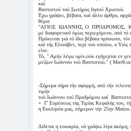
καί
Βαπτιστού τού Σωτήρος Ιησού Χριστού.
Έχω γράψει, βέβαια, καί άλλο άρθρο, αρχά
θέμα:
"ΑΓΙΟΣ
ΙΩΑΝΝΗΣ, Ο
ΠΡΌΔΡΟΜΟΣ,
μέ διαφορετικό όμως περιεχόμενο, από τό 
Πρόκειται γιά τό ίδιο βέβαια πρόσωπο, τόν
καί τής Ελισάβετ, περί τού οποίου, ο Υιός
είπε:
Τό, " Αμήν λέγω υμίν,ούκ εγήγερται εν γεν
μείζων Ιωάννου τού Βαπτιστού." ( Ματθ.ια '
-Σήμερα πήρα τήν αφορμή, από τήν τελευτα
τιμήν
τού Ιωάννου τού Προδρόμου καί
Βαπτιστού
+
Γ' Ευρέσεως τής Τιμίας Κεφαλής του, τή
η Εκκλησία μας, σήμερον τήν 25ην Μαίου. 
Δίδεται η ευκαιρία, νά γράψω λίγα ακόμη, 