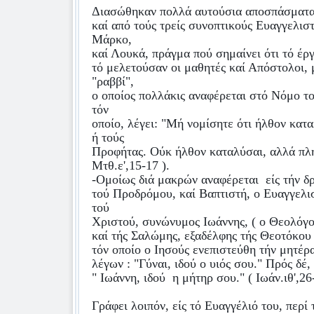
Διασώθηκαν πολλά αυτούσια αποσπάσματα,
καί από τούς τρείς συνοπτικούς Ευαγγελισ
Μάρκο,
καί Λουκά, πράγμα πού σημαίνει ότι τό έ
τό μελετούσαν οι μαθητές καί Απόστολοι, 
"ραββί",
ο οποίος πολλάκις αναφέρεται στό Νόμο τ
τόν
οποίο, λέγει: "Μή νομίσητε ότι ήλθον κατ
ή τούς
Προφήτας. Ούκ ήλθον καταλύσαι, αλλά πλη
Μτθ.ε',15-17 ).
-Ομοίως διά μακρών αναφέρεται
είς τήν δ
τού Προδρόμου, καί Βαπτιστή, ο Ευαγγελι
τού
Χριστού, συνώνυμος Ιωάννης, ( ο Θεολόγος
καί τής Σαλώμης, εξαδέλφης τής Θεοτόκου
τόν οποίο ο Ιησούς ενεπιστεύθη τήν μητέρ
λέγων : "Γύναι, ιδού ο υιός σου." Πρός δέ,
" Ιωάννη, ιδού
η μήτηρ σου." ( Ιωάν.ιθ',26
Γράφει λοιπόν, είς τό Ευαγγέλιό του, περί