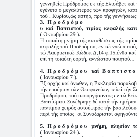
γεννηθείς Πρόδρομος εκ τής Ελισάβετ καί 
εγένετο ο μεγαλύτερος τών προφητών, κατ
τού . Κυρίου,ώς αστήρ, πρό τής γεννήσεως
3.
Π ρ ο δ ρ ό μ ο
υ
καί
Βαπτιστού,
τιμίας
κεφαλής
κατ
( Οκτωβρίου 29 ).
Η τοιαύτη μνήμη τής καταθέσεως τής τιμία
κεφαλής τού Προδρόμου, εν τώ ναώ αυτού,
τώ Λαυριωτικώ Κώδικι Δ,14 φ.15,ένθα καί 
επί τή τοιαύτη εορτή, αγνώστου ποιητού...
4.
Π ρ ο δ ρ ό μ ο υ
καί
Β α π τ ι σ τ ο
( Ιανουαρίου 7 ).
Εξ αρχής καί άνωθεν, η Εκκλησία παραλαβ
τήν επαύριον τών Θεοφανείων, τελεί τήν Σύ
Προδρόμου, τού υπουργήσαντος εν τώ θεί
Βαπτίσματι Συνέδραμε δέ κατά τήν ημέραν 
παντίμου χειρός αυτού,πρός τήν βασιλεύου
περί τής οποίας
οι Συναξαρισταί αφηγούντα
5.
Π ρ ο δ ρ ό μ ο υ
μνήμη,
πλησίον
τ
( Ιανουαρίου 24 ).