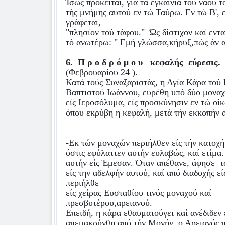
Ίσως πρόκειται, γιά τά εγκαίνια τού ναού 
τής μνήμης αυτού εν τώ Ταύρω. Εν τώ Β',
γράφεται,
"πλησίον τού τάφου."
Ώς δίστιχον καί εντ
τό ανωτέρω: " Εμή γλώσσα,κήρυξ,πώς άν αι
6.
Π ρ ο δ ρ ό μ ο υ
κεφαλής
εύρεσις.
(Φεβρουαρίου 24 ).
Κατά τούς Συναξαριστάς, η Αγία Κάρα τού
Βαπτιστού Ιωάννου, ευρέθη υπό δύο μονα
είς Ιεροσόλυμα, είς προσκύνησιν εν τώ οί
όπου εκρύβη η κεφαλή, μετά τήν εκκοπήν α
-Εκ τών μοναχών περιήλθεν είς τήν κατοχή
όστις εφύλαττεν αυτήν ευλαβώς, καί ετίμα
αυτήν είς Έμεσαν. Όταν απέθανε, άφησε
τ
είς την αδελφήν αυτού, καί από διαδοχής εί
περιήλθε
είς χείρας Ευσταθίου τινός μοναχού καί
πρεσβυτέρου,αρειανού.
Επειδή, η κάρα εθαυματούγει καί ανέδιδεν 
απεμακρύνθη από τήν Μονήν, ο Αρειανός 