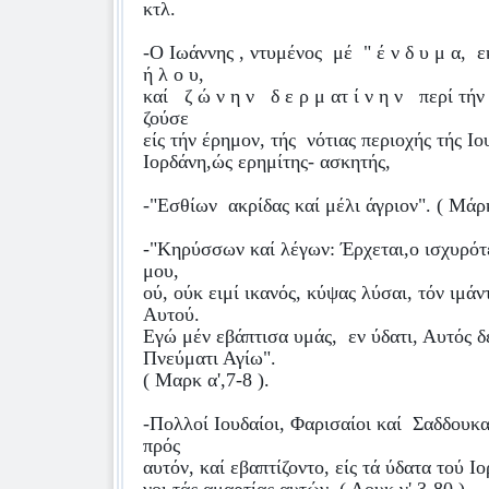
κτλ.
-Ο Ιωάννης , ντυμένος
μέ
" έ ν δ υ μ α,
ε
ή λ ο υ,
καί
ζ ώ ν η ν
δ ε ρ μ ατ ί ν η ν
περί τήν
ζούσε
είς τήν έρημον, τής
νότιας περιοχής τής Ιο
Ιορδάνη,ώς ερημίτης- ασκητής,
-"Εσθίων
ακρίδας καί μέλι άγριον". ( Μάρκ
-"Κηρύσσων καί λέγων: Έρχεται,ο ισχυρότ
μου,
ού, ούκ ειμί ικανός, κύψας λύσαι, τόν ιμ
Αυτού.
Εγώ μέν εβάπτισα υμάς,
εν ύδατι, Αυτός δ
Πνεύματι Αγίω".
( Μαρκ α',7-8 ).
-Πολλοί Ιουδαίοι, Φαρισαίοι καί
Σαδδουκα
πρός
αυτόν, καί εβαπτίζοντο, είς τά ύδατα τού Ι