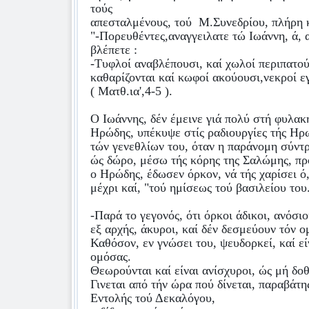
τούς
απεσταλμένους, τού
Μ.Συνεδρίου, πλήρη κ
"-Πορευθέντες,αναγγειλατε τώ Ιωάννη, ά, α
βλέπετε :
-Τυφλοί αναβλέπουσι, καί χωλοί περιπατού
καθαρίζονται καί κωφοί ακούουσι,νεκροί εγ
( Ματθ.ια',4-5 ).
Ο Ιωάννης, δέν έμεινε γιά πολύ στή φυλακή
Ηρώδης, υπέκυψε στίς ραδιουργίες τής Ηρ
τών γενεθλίων του, όταν η παράνομη σύντρ
ώς δώρο, μέσω τής κόρης της Σαλώμης, πρ
ο Ηρώδης, έδωσεν όρκον, νά τής χαρίσει ό,
μέχρι καί, "τού ημίσεως τού βασιλείου του
-Παρά το γεγονός, ότι όρκοι άδικοι, ανόσιοι
εξ αρχής, άκυροι, καί δέν δεσμεύουν τόν ο
Καθόσον, εν γνώσει του, ψευδορκεί, καί εί
ομόσας.
Θεωρούνται καί είναι ανίσχυροι, ώς μή δοθ
Γινεται από τήν ώρα πού δίνεται, παραβάτης
Εντολής τού Δεκαλόγου,