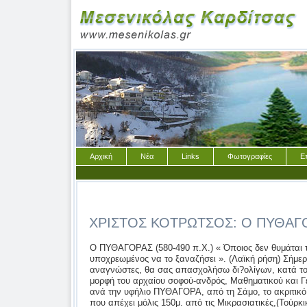
Αρχική
Νέα
Links
Φωτογραφίες
Ε
ΧΡΙΣΤΟΣ ΚΟΤΡΩΤΣΟΣ: Ο ΠΥΘΑΓ
Ο ΠΥΘΑΓΟΡΑΣ (580-490 π.Χ.) « Όποιος δεν θυμάται το παρελθόν του, είναι υποχρεωμένος να το ξαναζήσει ». (Λαϊκή ρήση) Σήμερα αγαπητοί φίλοι και αναγνώστες, θα σας απασχολήσω δι?ολίγων, κατά το δυνατόν, με τη μεγάλη μορφή του αρχαίου σοφού-ανδρός, Μαθηματικού και Γεωμέτρη, του ξακουστού ανά την υφήλιο ΠΥΘΑΓΟΡΑ, από τη Σάμο, το ακριτικό νησί μας του Αιγαίου, που απέχει μόλις 150μ. από τις Μικρασιατικές,(Τούρκικες) ακτές. Το 1980-81, ως Γενικός Επιθ/τής Μ.Ε. Ειδικ. Θεολόγων, επισκέφτηκα τη Σάμο και την Ικαρία επί 10/ήμερο και επιθεώρησα τους συναδέλφους Θεολόγους, κατά καθήκον. Επομένως, έχω κάποια γνώση των πραγμάτων, όπως τα έζησα προ 30/ετίας, στο ολοπράσινο και κατάφυτο, όμορφο και εύφορο νησί μας. Από το Πυθαγόρειο πόλη της Σάμου, κατήγετο ο μέγιστος σοφός του καιρού του, που γεννήθηκε εκεί , το 580π.Χ. και πέθανε στο Μεταπόντιο, πόλη της Νότιας-Κάτω Ιταλίας, που έφερε τότε την ονομασία Μεγάλη Ελλάδα, από το πλήθος των αποίκων Ελλήνων. Έζησε στην Πατρίδα του τη Σάμο, που γνώρισε τότε μεγάλη ακμή, την εποχή του πασίγνωστου τυράννου του Πολυκράτη. Ο Κυβερνήτης Πολυκράτης, εθεωρείτο άνθρωπος πολύ τυχερός και το νησί ζούσε ειρηνικά, μέσα στον πλούτο, την χλιδή και την πολυτέλεια. Σε πολλούς είναι γνωστό το ανέκδοτο με το δακτύλιο ? σφραγιδόλιθο του άρχοντα Πολυκράτη. Γονείς του Πυθαγόρα, από τον οποίο πήρε κατόπιν το όνομα του και η πόλη που γεννήθηκε, ήσαν ο Μνήσαρχος και η Πυθαϊδα, υπόδειγμα γυναίκας ? συζύγου και μητέρας. Ο πατέρας του τεχνίτης ? Χρυσοχόος, του εξέμαθε νωρίς την τέχνη του, κατά τη συνήθεια της εποχής. Δηλ. την κατεργασία του πολύτιμου μετάλλου, σαν εφόδιο ζωής : «Μάθε τέχνη κι άς τηνε, κι αν πεινάσεις?». Ταυτόχρονα έγινε μαθητής των φιλοσόφων Φερεκύδη από τη Σύρο και του Αναξίμανδρου από την κοντινή Μίλητο της Μικράς Ασίας, πατρίδα του πρώτου των επτά σοφών, του Θαλή του Μιλήσιου. Ευφυής και φιλομαθής, σπάνια φυσιογνωμία νοημοσύνης και εγκράτειας, έχοντας έφεση για σπουδές και μάθηση, ταξίδεψε στην Αίγυπτο, όπου για χρόνια αρκετά σπούδασε Θεολογία, Μαθηματικά και Φυσική. Στη συνέχεια πήγε στη Φοινίκη, παράλια περιοχή της Παλαιστίνης, με τους φιλοπρόοδους ναυτικούς και εμπόρους, που ταξίδευαν σε όλη τη Μεσόγειο και την Κρήτη, ιδιαίτερα. Έφθασε στην αρχαία Βαβυλώνα της Μεσοποταμίας, το τωρινό ΙΡΑΚ, και την πρωτεύουσα Βαγδάτη, του προ ετών Σαντάμ-Χουσε ϊν. Μελέτησε βέβαια τις «Πυραμίδες», αλλά και τους «Κρεμαστούς κήπους της Βαβυλώνας», του Ναβουχουδονόσορα, αρχαίου βασιλιά. Τα μεγάλα επιτεύγματα, «Θαύματα» του Κόσμου, οπωσδήποτε τον εντυπωσίασαν και άσκησαν ευεργητική επίδραση στις γνώσεις του, και την ασύγκριτη προσφορά του στον Κόσμο. Ξαναγύρισε έπειτα στην πατρίδα του τη Σάμο. Για αρκετά χρόνια, δίδαξε τη Φιλοσοφία και τα Μαθηματικά, στη Σχολή που ίδρυσε. Άξιο ιδιαίτερης μνείας, το Υδραγωγείο, που έκτισε στην πόλη που γεννήθηκε, λείψανα δε σώζονται μέχρι σήμερα. Είναι ο πρώτος που απεκάλεσε τον εαυτό του φιλόσοφο, δηλ. φίλο της σοφίας, γιατί από μετριοφροσύνη, θεωρούσε υπερβολή το «σοφός». Γρήγορα περιέπεσε στη δυσμένεια του Πολυκράτη και αναγκάστηκε να εκπατρισθεί οικειοθελώς, στον Κρότωνα της Κάτω Ιταλίας, επειδή η διδασκαλία του σκόνταφτε στις αρχές του άρχοντα-τυράννου, πράγμα επικίνδυνο για την κυριαρχία του, ίσως και τη δική του ζωή. Εκεί λοιπόν στη Νότια Ιταλία, ίδρυσε Σχολή και ανέπτυξε την έντονη και πολυσχιδή δράση του. Απέκτησε πολλούς μαθητές και έγινε ο ξακουστός Πυθαγόρας. Ο Κρότωνας ήταν η έδρα της Σχολής, στην οποία διακρίθηκαν πολλοί μαθητές του από τις ελληνικές αποικίες των πόλεων: Κρότωνας, Μεταπόντιο, Ποσειδώνιο, Σύβαρις, Τάρας και αρκετές άλλες της γειτονικής Σικελίας. Η εμφάνισή του ιδιαίτερα αξιοπρόσεκτη και εντυπωσιακή. Πάντοτε λευκοφορεμένος και πεντακάθαρος, με τη φροντίδα της γυναίκας του Θεανούς και των θυγατέρων τους. Καθημερινό υπόδειγμα σοβαρότητας, σεμνότητας και αρετής. Εάν σαν άνθρωπος κάποτε θύμωνε, δεν έκανε κάτι στη διάρκεια του θυμού, κατά το ρητό: «Βία μηδέν πράττειν». Πρόσεχε ιδιαίτερα το σώμα του, διότι: «Νούς υγιής, εν σώματι υγιεί». Δεν έτρωγε κρέας. Έπινε μόνο καθαρό νερό και ετρέφετο με ψωμί, γάλα, μέλι, σταφίδες και ξηρούς καρπούς, φρούτα, λαχανικά και χόρτα. Εξαίρετο παράδειγμα εγκράτειας, την απαιτούσε και από τους μαθητές του, ως αναγκαία για τη σωματική και ψυχική υγεία. Ιδιαιτέρως εκτιμούσε τη φιλία λέγων: «Μεταξύ φίλων, πάντα κοινά». Στη Σχολή υπήρχε και χρήση συμβόλων, από τους μαθητές μεταξύ των. Γνωστό το σύνθημα: « Εκάς οι βέβηλοι», δηλ. μακριά «οι αμύητοι», μόνο ό,τι έβλεπαν. Ήθελε από τους μαθητές του, ανάλογη συμπεριφορά με τη δική του. Γίνονταν δεκτοί με εξέταση και αυστηρή δοκιμασία, κυρίως φυσιογνωμική. Επέβαλλε τη «μυστική σιωπή» επί μακρόν, με άσκηση να ακούνε πολλά και μετά ώριμη σκέψη να λένε λίγα. Συμβούλευε να γυμνάζουν καθημερινά το σώμα τους και το πνεύμα,σύμφωνα με το λατινικό: «Mens sana in corpore sano» = « Μυαλό γερό, σε σώμα γερό-δυνατό». Ζητούσε να είναι δυνατοί και γενναίοι, αλλά απέρριπτε την πάλη-πάλαιμα, σαν αγώνισμα. Τη θεωρούσε ταπεινωτική και ίδιο των αλόγων ζώων και των κατώτερων ενστίκτων και ορμών. Απαιτούσε να σέβονται το Θεό, πρώτος μάλιστα δίδαξε τον «Ένα». Να αγαπούν τους γονείς και να τιμούν τους γέροντες και ανήμπορους. Να ελέγχουν κάθε βράδυ προ του ύπνου τις πράξεις και παραλείψεις της ημέρας. Έλεγε: «Πή δ?έρεξα; πή παρέβην; Τί δέ μοι το δέον ουκ ετελέσθη;» Δηλ. «Τι είπα κακό; πού έκανα παράβαση; Τι έπρεπε να πράξω και δεν το έκανα;» Έτσι θα γίνονται κάθε μέρα καλύτεροι, από τη χθεσινή. Τις γνώμες και αλήθειες της διδασκαλίας του, τις μαθαίνουμε από τους βιογράφους μαθητές του, γιατί ο ίδιος «ουδέν έγραψε». Δίδασκε κυρίως με λόγια-προφορικά. Την ωραία θέα του ουρανού, των αστέρων, τις κινήσεις και την τάξη του Σύμπαντος, πρώτος ονόμασε «Κόσμο». Ο μεταγενέστερος Αναξαγόρας, σύγχρονος του Σωκράτη(470-399 π.Χ.) μας διέσωσε τη σχετική φράση: «Θεός εστί νούς, ός τα πάντα διεκόσμησε». Τις παραπάνω σκέψεις κατανοεί και ο πιο απλός άνθρωπος. Όλοι βλέπουν και θαυμάζουν με το Γερμανό φιλόσοφο Κάντ: «Ο έναστρος ουρανός υπεράνω μου και ο εν εμοί ηθικός νόμος(η συνείδηση), αυτά τα δύο πράγματα γεμίζουν πάντοτε την ψυχή μου με νέο θαυμασμό και έκπληξη», στο έργο του «Κριτική του Καθαρού λόγου». Νιώθω να με κουράζει το γράψιμο. Παίρνω όμως θάρρος, όταν θυμηθώ τον ποιητή Κωστή Παλαμά, σε ένα δίστιχό του προς τους φοιτητές-γείτονες; Όπου σήμερα το άγαλμά του, αριστερά της οδού Ακαδημίας, από Πλατεία Κάνιγγος. «Να μη βαριέστε το γράψιμο και να μη σας κουράζει το σκάψιμο», = η έρευνα. -Είναι φοβερό έλεγε ο Πυθαγόρας να είναι ο άνθρωπος δούλος των παθών του. Καταντά χειρότερο, από το να είναι υπόδουλος σε κάθε τύραννο. -Φρόντισε λοιπόν να απαλλαγείς φίλε, από τα πάθη σου. Ένα από τα μεγάλα ελαττώματα είναι η λαιμαργία κάθε μορφής. Πολλά είναι τα πάθη που μας κυριεύουν. Και τότε, χάνουμε το λογικό μας σαν ελεύθερα όντα, που μας έπλασε ο δημιουργός, με νού, θέληση και ηθική ελευθερία, «αύτεξούσιο=συνείδηση». Δεν είναι δυνατόν να ισχυρίζεται κάποιος ότι είναι ελεύθερος και να υποκύπτει στα πάθη του. Ποιά είναι αυτά; Τα γνωρίζει ο ίδιος ο πράττων, καλύτερα από τον οποιονδήποτε άλλο ? τρίτο. Είναι λοιπόν ανάγκη να βρισκόμαστε σε αδιάκοπη πάλη-αγώνα με τον ίδιο τον εαυτό μας, για να εξοντώσουμε τα γ