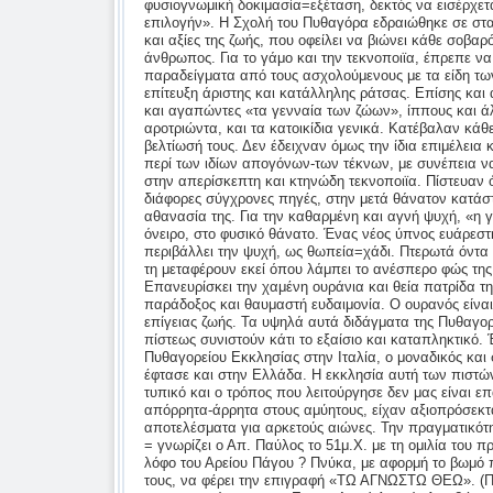
φυσιογνωμική δοκιμασία=εξέταση, δεκτός να εισέρχετ
επιλογήν». Η Σχολή του Πυθαγόρα εδραιώθηκε σε στα
και αξίες της ζωής, που οφείλει να βιώνει κάθε σοβαρό
άνθρωπος. Για το γάμο και την τεκνοποιϊα, έπρεπε ν
παραδείγματα από τους ασχολούμενους με τα είδη τω
επίτευξη άριστης και κατάλληλης ράτσας. Επίσης και 
και αγαπώντες «τα γενναία των ζώων», ίππους και ά
αροτριώντα, και τα κατοικίδια γενικά. Κατέβαλαν κάθ
βελτίωσή τους. Δεν έδειχναν όμως την ίδια επιμέλεια
περί των ιδίων απογόνων-των τέκνων, με συνέπεια 
στην απερίσκεπτη και κτηνώδη τεκνοποιϊα. Πίστευαν
διάφορες σύγχρονες πηγές, στην μετά θάνατον κατάστ
αθανασία της. Για την καθαρμένη και αγνή ψυχή, «η γ
όνειρο, στο φυσικό θάνατο. Ένας νέος ύπνος ευάρεστ
περιβάλλει την ψυχή, ως θωπεία=χάδι. Πτερωτά όντα
τη μεταφέρουν εκεί όπου λάμπει το ανέσπερο φώς της
Επανευρίσκει την χαμένη ουράνια και θεία πατρίδα τη
παράδοξος και θαυμαστή ευδαιμονία. Ο ουρανός είναι
επίγειας ζωής. Τα υψηλά αυτά διδάγματα της Πυθαγορ
πίστεως συνιστούν κάτι το εξαίσιο και καταπληκτικό. Έ
Πυθαγορείου Εκκλησίας στην Ιταλία, ο μοναδικός και 
έφτασε και στην Ελλάδα. Η εκκλησία αυτή των πιστώ
τυπικό και ο τρόπος που λειτούργησε δεν μας είναι ε
απόρρητα-άρρητα στους αμύητους, είχαν αξιοπρόσεκτ
αποτελέσματα για αρκετούς αιώνες. Την πραγματικότ
= γνωρίζει ο Απ. Παύλος το 51μ.Χ. με τη ομιλία του π
λόφο του Αρείου Πάγου ? Πνύκα, με αφορμή το βωμό 
τους, να φέρει την επιγραφή «ΤΩ ΑΓΝΩΣΤΩ ΘΕΩ». (Πράξ