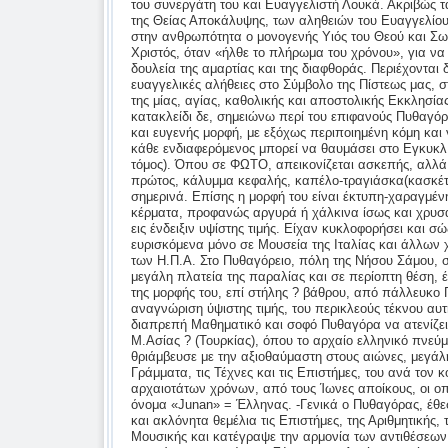
του συνεργάτη του και Ευαγγελιστή Λουκά. Ακριβώς 
της Θείας Αποκάλυψης, των αληθειών του Ευαγγελίου
στην ανθρωπότητα ο μονογενής Υιός του Θεού και Σω
Χριστός, όταν «ήλθε το πλήρωμα του χρόνου», για να
δουλεία της αμαρτίας και της διαφθοράς. Περιέχονται 
ευαγγελικές αλήθειες στο Σύμβολο της Πίστεως μας, 
της μίας, αγίας, καθολικής και αποστολικής Εκκλησία
κατακλείδι δε, σημειώνω περί του επιφανούς Πυθαγόρ
και ευγενής μορφή, με εξόχως περιποιημένη κόμη και 
κάθε ενδιαφερόμενος μπορεί να θαυμάσει στο Εγκυκλ
τόμος). Όπου σε ΦΩΤΟ, απεικονίζεται ασκεπής, αλλά
πρώτος, κάλυμμα κεφαλής, καπέλο-τραγιάσκα(κασκέτο
σημερινά. Επίσης η μορφή του είναι έκτυπη-χαραγμέν
κέρματα, προφανώς αργυρά ή χάλκινα ίσως και χρυσά
εις ένδειξιν υψίστης τιμής. Είχαν κυκλοφορήσει και σώ
ευρισκόμενα μόνο σε Μουσεία της Ιταλίας και άλλων
των Η.Π.Α. Στο Πυθαγόρειο, πόλη της Νήσου Σάμου, στ
μεγάλη πλατεία της παραλίας και σε περίοπτη θέση, έ
της μορφής του, επί στήλης ? βάθρου, από πάλλευκο
αναγνώριση ύψιστης τιμής, του περικλεούς τέκνου αυτ
διαπρεπή Μαθηματικό και σοφό Πυθαγόρα να ατενίζει 
Μ.Ασίας ? (Τουρκίας), όπου το αρχαίο ελληνικό πνεύ
θριάμβευσε με την αξιοθαύμαστη στους αιώνες, μεγάλ
Γράμματα, τις Τέχνες και τις Επιστήμες, του ανά τον
αρχαιοτάτων χρόνων, από τους Ίωνες αποίκους, οι οπο
όνομα «Junan» = Έλληνας. -Γενικά ο Πυθαγόρας, έθε
και ακλόνητα θεμέλια τις Επιστήμες, της Αριθμητικής, 
Μουσικής και κατέγραψε την αρμονία των αντιθέσεων