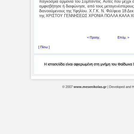
παγκόσμια αρμονία του Σύμπαντος. Αυτές που μέχρι σ
αμφισβήτησε ή διαφώνησε, από τους μεταγενέστερους
διανοούμενους της Υφηλίου. Χ.Γ.Κ. Ν. Φιλ/φεια 18 Δ
της ΧΡΙΣΤΟΥ ΓΕΝΝΗΣΕΩΣ ΧΡΟΝΙΑ ΠΟΛΛΑ ΚΑΛΑ 
< Προηγ.
Επόμ. >
[ Πίσω ]
© 2007
www.mesenikolas.gr
| Developed and 