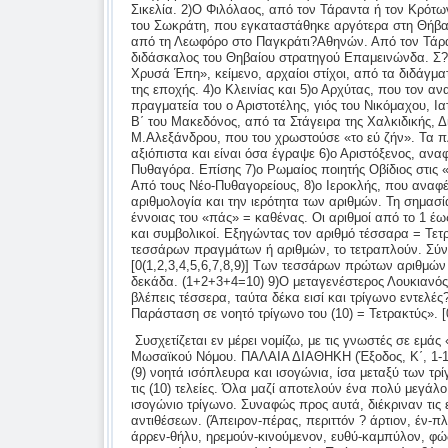
Συσχετίζεται εν μέρει νομίζω, με τις γνωστές σε εμάς
Μωσαϊκού Νόμου. ΠΑΛΑΙΑ ΔΙΑΘΗΚΗ (Έξοδος, Κ΄, 1-1
(9) νοητά ισόπλευρα και ισογώνια, ίσα μεταξύ των τρ
τις (10) τελείες. Όλα μαζί αποτελούν ένα πολύ μεγάλο
ισογώνιο τρίγωνο. Συναφώς προς αυτά, διέκριναν τις 
αντιθέσεων. (Άπειρον-πέρας, περιττόν ? άρτιον, έν-πλ
άρρεν-θήλυ, ηρεμούν-κινούμενον, ευθύ-καμπύλον, φώ