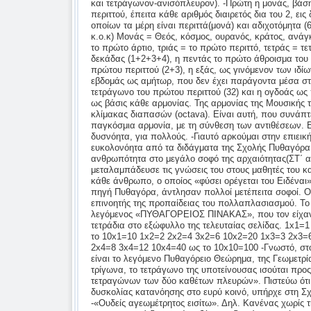
και τετράγωνον-ανισόπλευρον). -Πρώτη η μονάς, βάση 
περιττού, έπειτα κάθε αριθμός διαιρετός δια του 2, εις
οποίων τα μέρη είναι περιττά(μονά) και αδιχοτόμητα (
κ.ο.κ) Μονάς = Θεός, κόσμος, ουρανός, κράτος, ανάγκ
το πρώτο άρτιο, τριάς = το πρώτο περιττό, τετράς = τε
δεκάδας (1+2+3+4), η πεντάς το πρώτο άθροισμα του 
πρώτου περιττού (2+3), η εξάς, ως γινόμενον των ιδίω
εβδομάς ως αμήτωρ, που δεν έχει παράγοντα μέσα στ
τετράγωνο του πρώτου περιττού (32) και η ογδοάς ως 
ως βάσις κάθε αρμονίας. Της αρμονίας της Μουσικής 
κλίμακας διαπασών (octava). Είναι αυτή, που συνάπτε
παγκόσμια αρμονία, με τη σύνθεση των αντιθέσεων. 
δυσνόητα, για πολλούς. -Γιαυτό αρκούμαι στην επιεικ
ευκολονόητα από τα διδάγματα της Σχολής Πυθαγόρα.
ανθρωπότητα στο μεγάλο σοφό της αρχαιότητας(ΣΤ΄ αι
μεταλαμπάδευσε τις γνώσεις του στους μαθητές του κ
κάθε άνθρωπο, ο οποίος «φύσει ορέγεται του Ειδέναι»
πηγή Πυθαγόρα, άντλησαν πολλοί μετέπειτα σοφοί. Ο
επινοητής της προπαίδειας του πολλαπλασιασμού. Το 
λεγόμενος «ΠΥΘΑΓΟΡΕΙΟΣ ΠΙΝΑΚΑΣ», που τον είχαν
τετράδια στο εξώφυλλο της τελευταίας σελίδας. 1x1=1
το 10x1=10 1x2=2 2x2=4 3x2=6 10x2=20 1x3=3 2x3=
2x4=8 3x4=12 10x4=40 ως το 10x10=100 -Γνωστό, στ
είναι το λεγόμενο Πυθαγόρειο Θεώρημα, της Γεωμετρί
τρίγωνα, το τετράγωνο της υποτείνουσας ισούται προ
τετραγώνων των δύο καθέτων πλευρών». Πιστεύω ότι
δυσκολίας κατανόησης στο ευρύ κοινό, υπήρχε στη Σ
-«Ουδείς αγεωμέτρητος εισίτω». Δηλ. Κανένας χωρίς 